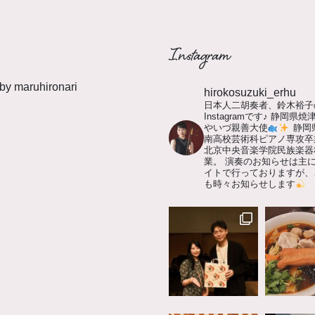
Instagram
by maruhironari
hirokosuzuki_erhu
日本人二胡奏者、鈴木裕子
Instagramです♪
静岡県焼
やいづ親善大使
静岡
南高校芸術科ピアノ専攻卒
北京中央音楽学院民族楽器
業。
演奏のお知らせは主に
イトで行っておりますが、
も時々お知らせします