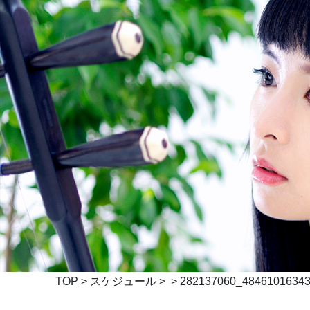
TOP
>
スケジュール
> > 282137060_4846101634