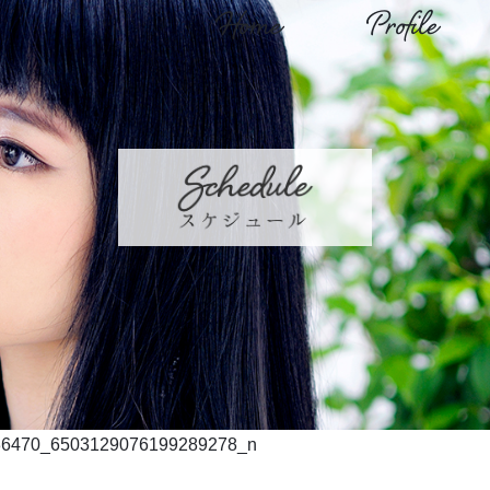
Home
Profile
36470_6503129076199289278_n