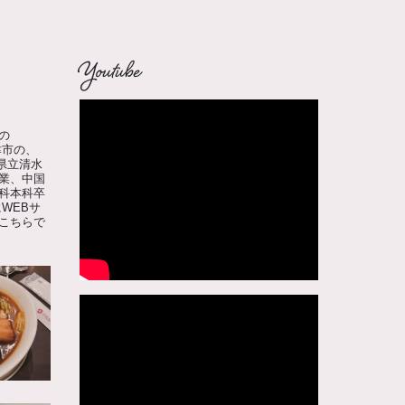
Youtube
の
津市の、
県立清水
業、中国
科本科卒
WEBサ
こちらで