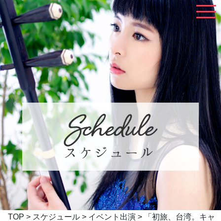
TOP
>
スケジュール
>
イベント出演
> 「初旅、台湾。キャ