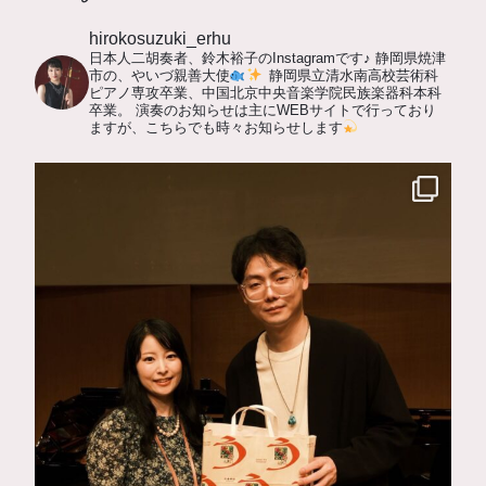
hirokosuzuki_erhu
日本人二胡奏者、鈴木裕子のInstagramです♪
静岡県焼津
市の、やいづ親善大使
静岡県立清水南高校芸術科
ピアノ専攻卒業、中国北京中央音楽学院民族楽器科本科
卒業。
演奏のお知らせは主にWEBサイトで行っており
ますが、こちらでも時々お知らせします