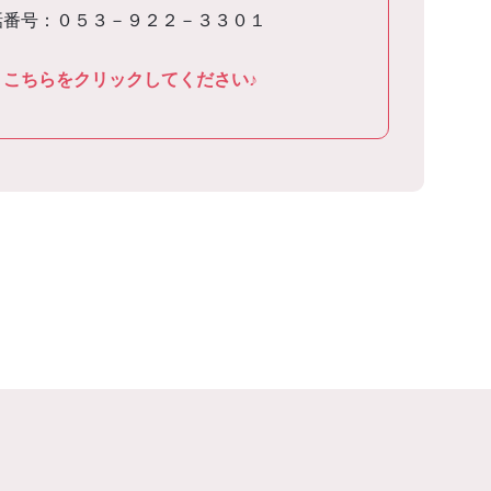
話番号：０５３－９２２－３３０１
こちらをクリックしてください♪