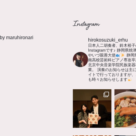
Instagram
by maruhironari
hirokosuzuki_erhu
日本人二胡奏者、鈴木裕子
Instagramです♪
静岡県焼
やいづ親善大使
静岡
南高校芸術科ピアノ専攻卒
北京中央音楽学院民族楽器
業。
演奏のお知らせは主に
イトで行っておりますが、
も時々お知らせします