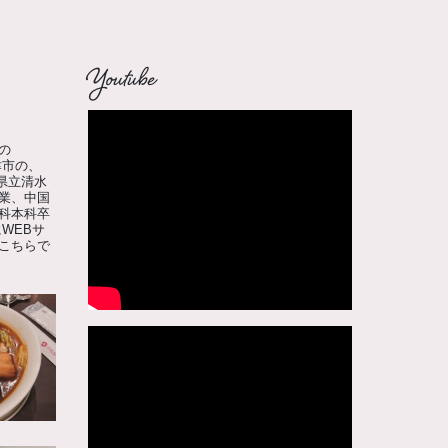
Youtube
の
津市の、
県立清水
業、中国
科本科卒
WEBサ
こちらで