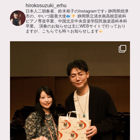
hirokosuzuki_erhu
日本人二胡奏者、鈴木裕子のInstagramです♪
静岡県焼津
市の、やいづ親善大使
静岡県立清水南高校芸術科
ピアノ専攻卒業、中国北京中央音楽学院民族楽器科本科
卒業。
演奏のお知らせは主にWEBサイトで行っており
ますが、こちらでも時々お知らせします