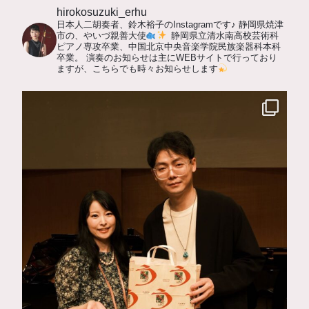
hirokosuzuki_erhu
日本人二胡奏者、鈴木裕子のInstagramです♪
静岡県焼津
市の、やいづ親善大使
静岡県立清水南高校芸術科
ピアノ専攻卒業、中国北京中央音楽学院民族楽器科本科
卒業。
演奏のお知らせは主にWEBサイトで行っており
ますが、こちらでも時々お知らせします